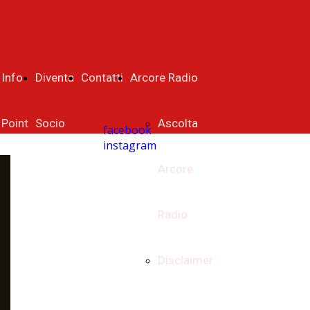
Info
Diventa
Contatti
Arcore Radio
Point
Socio
Ascolta
facebook
instagram
Arcore
Radio
Disclaimer