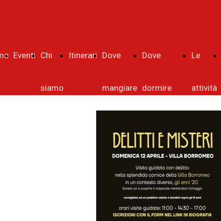
me
Eventi
Chi
Itinerari
Dove
Dove
Le
siamo
mangiare
dormire
attività
Hotel
b&b