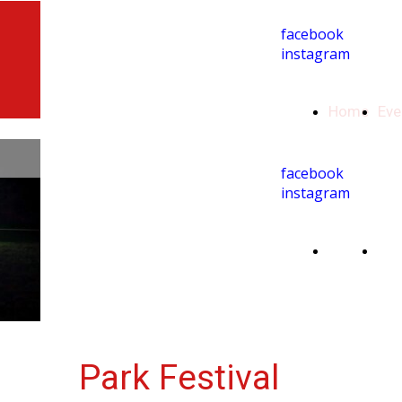
facebook
instagram
Home
Eve
facebook
instagram
Home
Chi
si
Park Festival